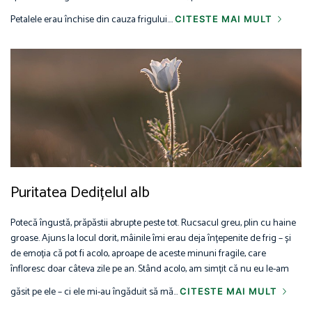
Petalele erau închise din cauza frigului....
CITESTE MAI MULT
Puritatea Dedițelul alb
Potecă îngustă, prăpăstii abrupte peste tot. Rucsacul greu, plin cu haine
groase. Ajuns la locul dorit, mâinile îmi erau deja înțepenite de frig – și
de emoția că pot fi acolo, aproape de aceste minuni fragile, care
înfloresc doar câteva zile pe an. Stând acolo, am simțit că nu eu le-am
găsit pe ele – ci ele mi-au îngăduit să mă...
CITESTE MAI MULT