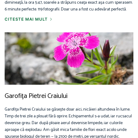
dimineață, la ora 5:47, soarele a străpuns ceața exact așa cum sperasem.
6 minute perfecte. 119 fotografii. Doar una a fost cu adevărat perfectă.
CITESTE MAI MULT
Garofița Pietrei Craiului
Garofița Pietrei Craiului se găsește doar aici, nicăieri altundeva în lume.
Timp de trei zile a plouat fără oprire. Echipamentul s-a udat, iar rucsacul
devenise greu. Dar după ploaie aerul devenise limpede, iar culorile
aproape că explodau. Am găsit mica familie de flori exact acolo unde
spusese biologul de teren — la 2100 de metri, pe versantul nordic.