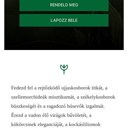
RENDELD MEG
LAPOZZ BELE
Fedezd fel a rejtőzködő ujjaskosborok titkát, a
szellemorchideák misztikumát, a székelykosborok
büszkeségét és a ragadozó húsevők izgalmát.
Érezd a vadon élő virágok bűvöletét, a
kökörcsinek eleganciáját, a kockásliliomok