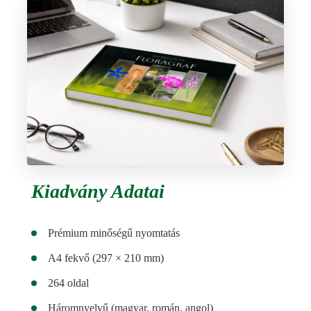
Kiadvány Adatai
Prémium minőségű nyomtatás
A4 fekvő (297 × 210 mm)
264 oldal
Háromnyelvű (magyar, román, angol)