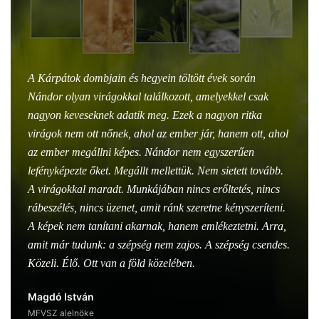
A Kárpátok dombjain és hegyein töltött évek során
Nándor olyan virágokkal találkozott, amelyekkel csak
nagyon keveseknek adatik meg. Ezek a nagyon ritka
virágok nem ott nőnek, ahol az ember jár, hanem ott, ahol
az ember megállni képes. Nándor nem egyszerűen
lefényképezte őket. Megállt mellettük. Nem sietett tovább.
A virágokkal maradt. Munkájában nincs erőltetés, nincs
rábeszélés, nincs üzenet, amit ránk szeretne kényszeríteni.
A képek nem tanítani akarnak, hanem emlékeztetni. Arra,
amit már tudunk: a szépség nem zajos. A szépség csendes.
Közeli. Élő. Ott van a föld közelében.
Magdó István
MFVSZ alelnöke