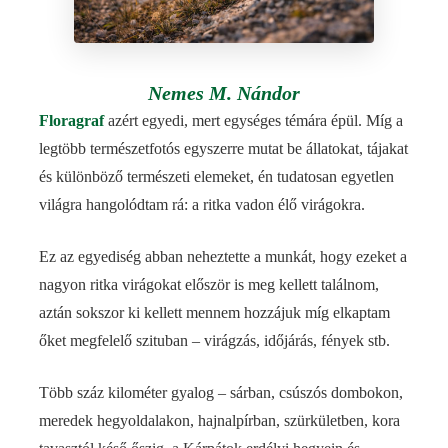
Nemes M. Nándor
Floragraf
azért egyedi, mert egységes témára épül. Míg a
legtöbb természetfotós egyszerre mutat be állatokat, tájakat
és különböző természeti elemeket, én tudatosan egyetlen
világra hangolódtam rá: a ritka vadon élő virágokra.
Ez az egyediség abban neheztette a munkát, hogy ezeket a
nagyon ritka virágokat először is meg kellett találnom,
aztán sokszor ki kellett mennem hozzájuk míg elkaptam
őket megfelelő szituban – virágzás, időjárás, fények stb.
Több száz kilométer gyalog – sárban, csúszós dombokon,
meredek hegyoldalakon, hajnalpírban, szürkületben, kora