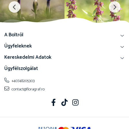
A Boltról
Ügyfeleknek
Kereskedelmi Adatok
Ügyfélszolgálat
+40748205303
contact@floragraf.ro