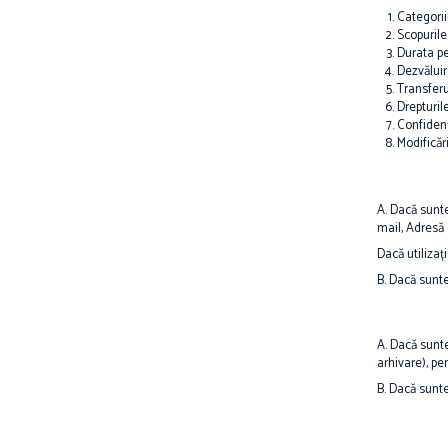
Categorii
Scopurile 
Durata pe
Dezvăluir
Transferu
Drepturil
Confidenț
Modificări
A. Dacă sunteț
mail, Adresă 
Dacă utilizaț
B. Dacă sunte
A. Dacă sunte
arhivare), pe
B. Dacă sunte