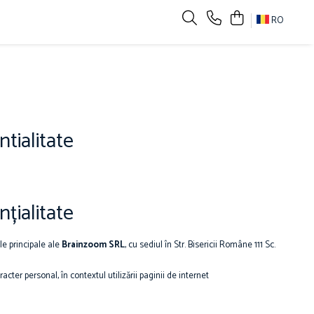
RO
ntialitate
nțialitate
le principale ale
Brainzoom SRL
, cu sediul în Str. Bisericii Române 111 Sc.
ter personal, în contextul utilizării paginii de internet