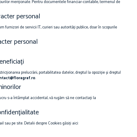
purilor menționate. Pentru documentele financiar-contabile, termenul de
racter personal
urnizori de servicii IT, curieri sau autorități publice, doar în scopurile
acter personal
eneficiați
tricționarea prelucrării, portabilitatea datelor, dreptul la opoziție și dreptul
ntact@floragraf.ro
.
minorilor
ucru s-a întâmplat accidental, vă rugăm să ne contactați la
onfidențialitate
l sau pe site. Detalii despre Cookies găsiți aici: