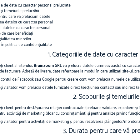
le de date cu caracter personal prelucrate
și temeiurile prelucrării
ntru care vă prelucrăm datele
ea datelor cu caracter personal
l datelor cu caracter personal
e de care beneficiați
ialitatea minorilor
 în politica de confidențialitate
1. Categoriile de date cu caracter
i client al site-ului,
Brainzoom SRL
va prelucra datele dumneavoastră cu caracter
de facturare, Adresă de livrare, date referitoare la modul în care utilizați site-ul, pr
i contul de Facebook sau Google pentru creare cont, vom prelucra numele de utilizat
ți vizitator, vom prelucra datele furnizate direct (secțiunea contact) sau indirect (ad
2. Scopurile și temeiurile
ți client: pentru desfășurarea relației contractuale (preluare, validare, expediere și 
ntru activități de marketing (doar cu consimțământ) și pentru analize privind funcțio
ți vizitator: pentru activități de marketing și pentru rezolvarea plângerilor/monitoriz
3. Durata pentru care vă pr