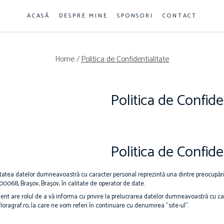
ACASĂ
DESPRE MINE
SPONSORI
CONTACT
Home /
Politica de Confidentialitate
Politica de Confide
Politica de Confide
itatea datelor dumneavoastră cu caracter personal reprezintă una dintre preocupări
00068, Brașov, Brașov, în calitate de operator de date.
t are rolul de a vă informa cu privire la prelucrarea datelor dumneavoastră cu carac
loragraf.ro, la care ne vom referi în continuare cu denumirea "site-ul".