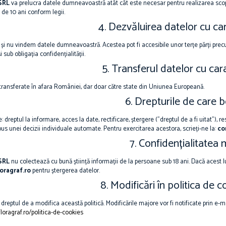
SRL
va prelucra datele dumneavoastră atât cât este necesar pentru realizarea sco
 de 10 ani conform legii.
4. Dezvăluirea datelor cu ca
și nu vindem datele dumneavoastră. Acestea pot fi accesibile unor terțe părți precum f
 sub obligația confidențialității.
5. Transferul datelor cu car
 transferate în afara României, dar doar către state din Uniunea Europeană.
6. Drepturile de care b
: dreptul la informare, acces la date, rectificare, ștergere ("dreptul de a fi uitat"), res
pus unei decizii individuale automate. Pentru exercitarea acestora, scrieți-ne la:
co
7. Confidențialitatea 
SRL
nu colectează cu bună știință informații de la persoane sub 18 ani. Dacă acest l
oragraf.ro
pentru ștergerea datelor.
8. Modificări în politica de c
reptul de a modifica această politică. Modificările majore vor fi notificate prin e-mai
loragraf.ro/politica-de-cookies