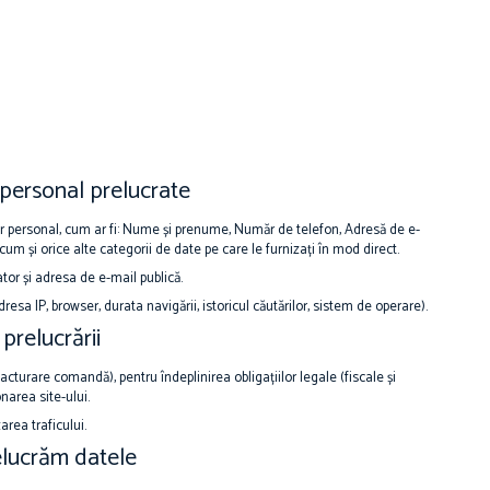
 personal prelucrate
 personal, cum ar fi: Nume și prenume, Număr de telefon, Adresă de e-
ecum și orice alte categorii de date pe care le furnizați în mod direct.
or și adresa de e-mail publică.
resa IP, browser, durata navigării, istoricul căutărilor, sistem de operare).
 prelucrării
facturare comandă), pentru îndeplinirea obligațiilor legale (fiscale și
narea site-ului.
area traficului.
elucrăm datele