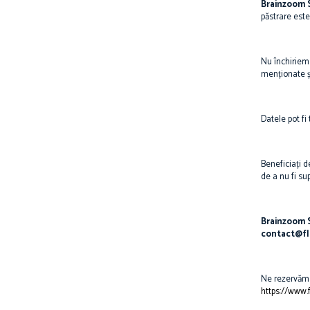
Brainzoom 
păstrare este
Nu închiriem 
menționate și
Datele pot fi
Beneficiați de
de a nu fi su
Brainzoom 
contact@fl
Ne rezervăm d
https://www.f