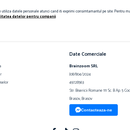
utiliza datele personale atunci cand iti exprimi consimtamantul pe site. Pentru ma
itatea datelor pentru companii
.
Date Comerciale
a
Brainzoom SRL
ur
J08/804/2024
selor
49728563
Str. Bisericii Romane 111 Sc. B Ap. 5 C
Brasov, Brasov
Contacteaza-ne