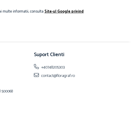
i multe informatii, consulta
Site-ul Google privind
Suport Clienti
+40748205303
contact@floragraf.ro
od 500068